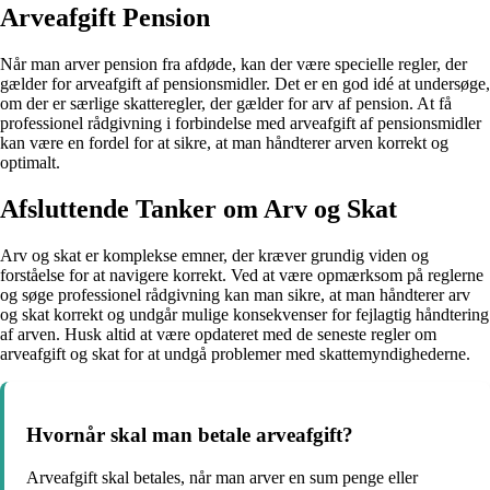
Arveafgift Pension
Når man arver pension fra afdøde, kan der være specielle regler, der
gælder for arveafgift af pensionsmidler. Det er en god idé at undersøge,
om der er særlige skatteregler, der gælder for arv af pension. At få
professionel rådgivning i forbindelse med arveafgift af pensionsmidler
kan være en fordel for at sikre, at man håndterer arven korrekt og
optimalt.
Afsluttende Tanker om Arv og Skat
Arv og skat er komplekse emner, der kræver grundig viden og
forståelse for at navigere korrekt. Ved at være opmærksom på reglerne
og søge professionel rådgivning kan man sikre, at man håndterer arv
og skat korrekt og undgår mulige konsekvenser for fejlagtig håndtering
af arven. Husk altid at være opdateret med de seneste regler om
arveafgift og skat for at undgå problemer med skattemyndighederne.
Hvornår skal man betale arveafgift?
Arveafgift skal betales, når man arver en sum penge eller