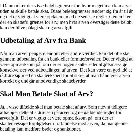
I Danmark er der visse beløbsgrænser for, hvor meget man kan arve
uden at skulle betale skat. Disse beløbsgrænser ændrer sig fra år til år,
og det er vigtigt at være opdateret med de seneste regler. Generelt er
der en skattefri grænse for arv, men hvis arven overstiger dette beløb,
kan der blive pålagt skat og arveafgift.
Udbetaling af Arv fra Bank
Når man arver penge, ejendom eller andre værdier, kan det ofte ske
gennem udbetaling fra en bank eller formueforvalter. Det er vigtigt at
være opmærksom på, om der er nogen skatte- eller afgiftsmæssige
konsekvenser ved udbetalingen af arven. Det kan være en god idé at
rådføre sig med en skatteekspert for at sikre, at man håndterer arven
korrekt og undgår unødvendige skattebyrder.
Skal Man Betale Skat af Arv?
Ja, i visse tilfælde skal man betale skat af arv. Som nævnt tidligere
afhænger dette af størrelsen på arven og de gældende regler for
arveafgift. Det er vigtigt at være opmærksom på, om der er
skattemæssige forpligtelser i forbindelse med arven, da manglende
betaling kan medføre bøder og sanktioner.