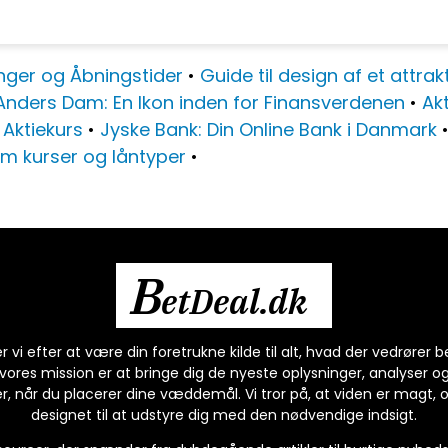
nger og Åbningstider
•
Guide til design af et attra
Anders Dam: En Ikon inden for Finansverdenen
•
Akt
 Aktiekurs
•
Jyske Bank: Din Online Bank i Danmark
e om kurser og låntyper
•
B
etDeal.dk
vi efter at være din foretrukne kilde til alt, hvad der vedrører be
ores mission er at bringe dig de nyeste oplysninger, analyser og
, når du placerer dine væddemål. Vi tror på, at viden er magt, o
designet til at udstyre dig med den nødvendige indsigt.