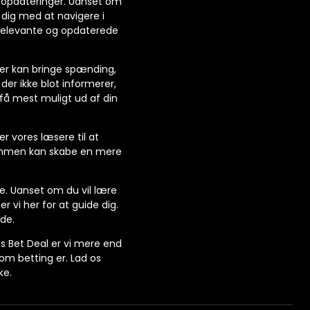
dsopdateringer. Uanset om
 dig med at navigere i
 relevante og opdaterede
 der kan bringe spænding,
er ikke blot informerer,
 få mest muligt ud af din
er vores læsere til at
 sammen kan skabe en mere
le. Uanset om du vil lære
 vi her for at guide dig.
de.
os Bet Deal er vi mere end
om betting er. Lad os
ke.