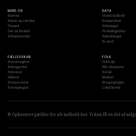
MØD OS
DATA
Starten
Gratis indhold
Vision og værdier
Besparelser
Teamet
Erfaringer
Gør en forskel
Produktguides
Arbejdssteder
Vejledninger
Se med
FÆLLESSKAB
FOLK
Annoncegiver
Hold øje
Bidragsyder
Bliv abonnent
Henviser
Social
Allieret
Mailnyt
Pressecenter
Brugergruppe
Forespørgsel
Lokal kreds
© Ophavsret gælder for alt indhold her. Vi kan få en del af sa