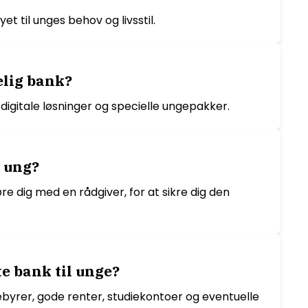
t til unges behov og livsstil.
elig bank?
igitale løsninger og specielle ungepakker.
m ung?
re dig med en rådgiver, for at sikre dig den
te bank til unge?
byrer, gode renter, studiekontoer og eventuelle