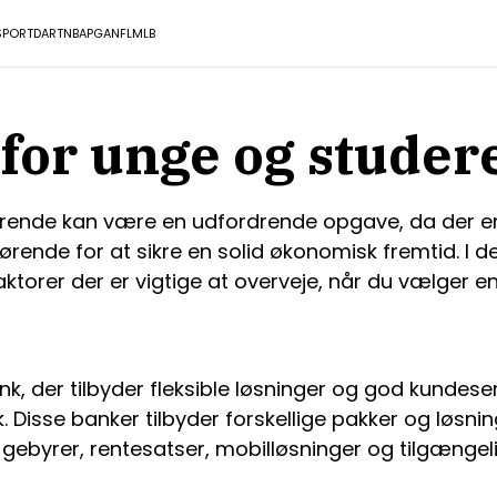
SPORT
DART
NBA
PGA
NFL
MLB
for unge og stude
erende kan være en udfordrende opgave, da der er 
ørende for at sikre en solid økonomisk fremtid. I de
ktorer der er vigtige at overveje, når du vælger e
nk, der tilbyder fleksible løsninger og god kundes
Disse banker tilbyder forskellige pakker og løsnin
m gebyrer, rentesatser, mobilløsninger og tilgængel