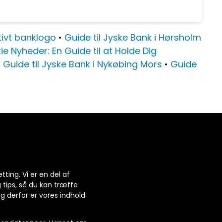
ktivt banklogo
•
Guide til Jyske Bank i Hørsholm
ie Nyheder: En Guide til at Holde Dig
•
Guide til Jyske Bank i Nykøbing Mors
•
Guide
tting. Vi er en del af
 tips, så du kan træffe
g derfor er vores indhold