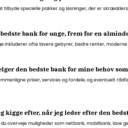
t tilbyde specielle pakker og løsninger, der er skræddersye
 bedste bank for unge, frem for en almind
 inkluderer ofte lavere gebyrer, bedre renter, moderne d
vælger den bedste bank for mine behov so
ammenligne priser, services og fordele, og eventuelt rådfø
g kigge efter, når jeg leder efter den beds
r du overveje muligheder som netbank, mobilbank, lave ge