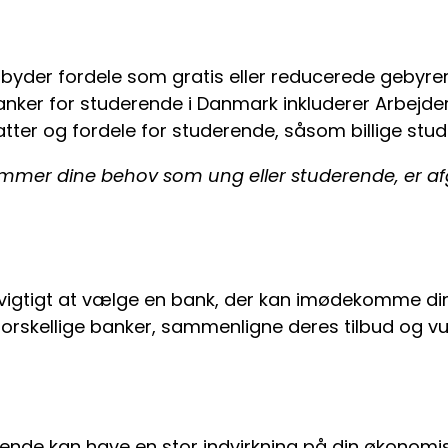
ilbyder fordele som gratis eller reducerede gebyr
anker for studerende i Danmark inkluderer Arbejd
atter og fordele for studerende, såsom billige studi
ommer dine behov som ung eller studerende, er a
t vigtigt at vælge en bank, der kan imødekomme d
orskellige banker, sammenligne deres tilbud og vurde
rende kan have en stor indvirkning på din økonomi