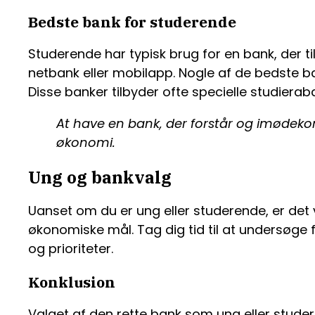
Bedste bank for studerende
Studerende har typisk brug for en bank, der t
netbank eller mobilapp. Nogle af de bedste b
Disse banker tilbyder ofte specielle studierab
At have en bank, der forstår og imødek
økonomi.
Ung og bankvalg
Uanset om du er ung eller studerende, er de
økonomiske mål. Tag dig tid til at undersøge f
og prioriteter.
Konklusion
Valget af den rette bank som ung eller stude