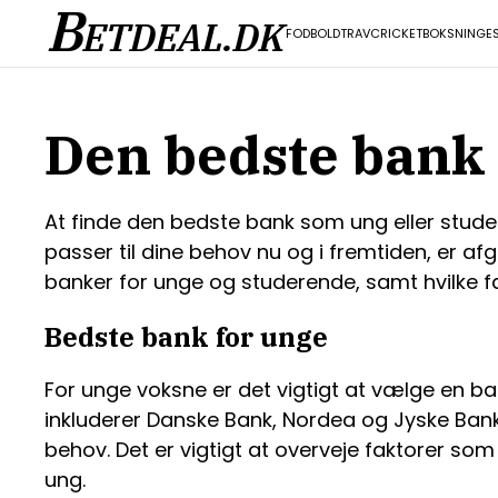
B
ETDEAL.DK
FODBOLD
TRAV
CRICKET
BOKSNING
E
Den bedste bank 
At finde den bedste bank som ung eller stud
passer til dine behov nu og i fremtiden, er afg
banker for unge og studerende, samt hvilke fa
Bedste bank for unge
For unge voksne er det vigtigt at vælge en ba
inkluderer Danske Bank, Nordea og Jyske Bank. 
behov. Det er vigtigt at overveje faktorer so
ung.