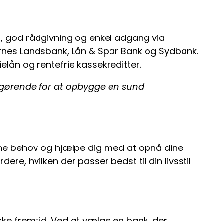
er, god rådgivning og enkel adgang via
ernes Landsbank, Lån & Spar Bank og Sydbank.
elån og rentefrie kassekreditter.
fgørende for at opbygge en sund
ine behov og hjælpe dig med at opnå dine
re, hvilken der passer bedst til din livsstil
ske fremtid. Ved at vælge en bank, der