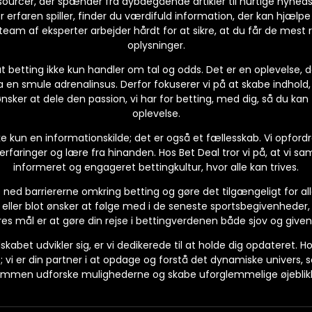
essourcer, der spænder fra dybdegående artikler til hurtige nyhe
r erfaren spiller, finder du værdifuld information, der kan hjælpe
team af eksperter arbejder hårdt for at sikre, at du får de mest
oplysninger.
 at betting ikke kun handler om tal og odds. Det er en oplevelse,
en smule adrenalinsus. Derfor fokuserer vi på at skabe indhold, d
ønsker at dele den passion, vi har for betting, med dig, så du kan
oplevelse.
e kun en informationskilde; det er også et fællesskab. Vi opfordr
 erfaringer og lære fra hinanden. Hos Bet Deal tror vi på, at vi
informeret og engageret bettingkultur, hvor alle kan trives.
de ned barriererne omkring betting og gøre det tilgængeligt for al
eller blot ønsker at følge med i de seneste sportsbegivenheder, er
es mål er at gøre din rejse i bettingverdenen både sjov og given
skabet udvikler sig, er vi dedikerede til at holde dig opdateret. H
vi er din partner i at opdage og forstå det dynamiske univers, s
mmen udforske mulighederne og skabe uforglemmelige øjeblik