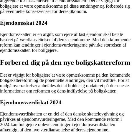
afgørende for fastsættelsen af ejendomsskatten. Det er vigtigt for
boligejere at være opmærksomme på disse ændringer og forberede sig
på eventuelle konsekvenser for deres økonomi.
Ejendomsskat 2024
Ejendomsskatten er en afgift, som ejere af fast ejendom skal betale
baseret på værdiansættelsen af deres ejendomme. Med den kommende
reform kan ændringer i ejendomsvurderingerne påvirke størrelsen af
ejendomsskatten for boligejere.
Forbered dig på den nye boligskattereform
Det er vigtigt for boligejere at være opmærksomme på den kommende
boligskattereform og de potentielle ændringer, den vil medføre. For at
undgå overraskelser anbefales det at holde sig opdateret på de seneste
informationer om reformen og dens indflydelse på boligskatter.
Ejendomsværdiskat 2024
Ejendomsværdiskatten er en del af den danske skattelovgivning og
påvirkes af ejendomsvurderingerne. Med den kommende reform i
2024 kan boligejere opleve ændringer i ejendomsværdiskatten
afhængigt af den nye værdiansættelse af deres ejendomme.