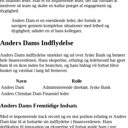
en finansiel leder. Han er en inspirerende leder, der har formået at
motivere sit team og skabe en kultur præget af engagement og
dygtighed.
Anders Dam er en enestående leder, der formår at
navigere gennem komplekse situationer med lethed og
dygtighed, udtaler en af hans kollegaer.
Anders Dams Indflydelse
Anders Dams indflydelse strækker sig ud over Jyske Bank og berører
hele finansverdenen. Hans ekspertise, erfaring og ledelsesstil har gjort
ham til en ikon inden for branchen, og hans bidrag vil fortsat blive
husket og værdsat i lang tid fremover.
Navn
Rolle
Anders Dam
Administrerende direktør, Jyske Bank
Anders Christian Dam
Finansiel leder
Anders Dams Fremtidige Indsats
Med et imponerende track record og en stor portion erfaring er Anders
Dam klar til at fortsætte sin indflydelse i finansverdenen. Hans
dedikation til innovation og ekspertise vil fortsat guide ham i nye