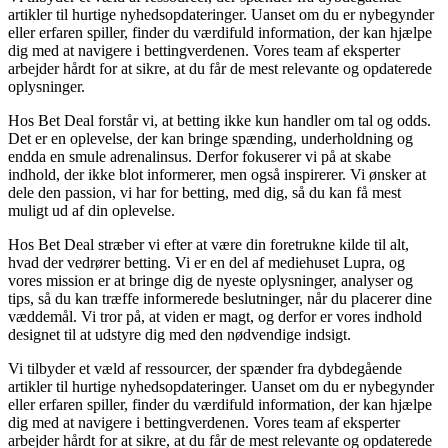
artikler til hurtige nyhedsopdateringer. Uanset om du er nybegynder
eller erfaren spiller, finder du værdifuld information, der kan hjælpe
dig med at navigere i bettingverdenen. Vores team af eksperter
arbejder hårdt for at sikre, at du får de mest relevante og opdaterede
oplysninger.
Hos Bet Deal forstår vi, at betting ikke kun handler om tal og odds.
Det er en oplevelse, der kan bringe spænding, underholdning og
endda en smule adrenalinsus. Derfor fokuserer vi på at skabe
indhold, der ikke blot informerer, men også inspirerer. Vi ønsker at
dele den passion, vi har for betting, med dig, så du kan få mest
muligt ud af din oplevelse.
Hos Bet Deal stræber vi efter at være din foretrukne kilde til alt,
hvad der vedrører betting. Vi er en del af mediehuset Lupra, og
vores mission er at bringe dig de nyeste oplysninger, analyser og
tips, så du kan træffe informerede beslutninger, når du placerer dine
væddemål. Vi tror på, at viden er magt, og derfor er vores indhold
designet til at udstyre dig med den nødvendige indsigt.
Vi tilbyder et væld af ressourcer, der spænder fra dybdegående
artikler til hurtige nyhedsopdateringer. Uanset om du er nybegynder
eller erfaren spiller, finder du værdifuld information, der kan hjælpe
dig med at navigere i bettingverdenen. Vores team af eksperter
arbejder hårdt for at sikre, at du får de mest relevante og opdaterede