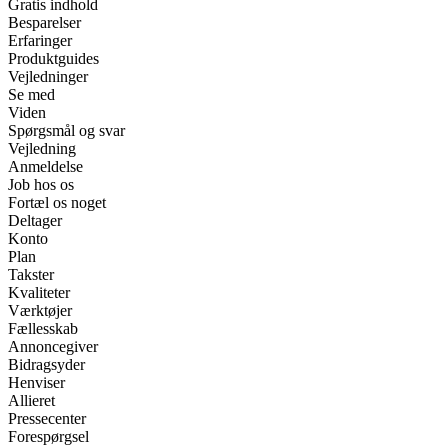
Gratis indhold
Besparelser
Erfaringer
Produktguides
Vejledninger
Se med
Viden
Spørgsmål og svar
Vejledning
Anmeldelse
Job hos os
Fortæl os noget
Deltager
Konto
Plan
Takster
Kvaliteter
Værktøjer
Fællesskab
Annoncegiver
Bidragsyder
Henviser
Allieret
Pressecenter
Forespørgsel