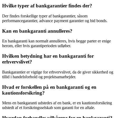
Hvilke typer af bankgarantier findes der?
Der findes forskellige typer af bankgarantier, såsom
performancegarantier, advance payment garantier og bid bonds.
Kan en bankgaranti annulleres?
En bankgaranti kan normalt annulleres, hvis begge parter er enige
herom, eller hvis garantiperioden udløber.
Hvilken betydning har en bankgaranti for
erhvervslivet?
Bankgarantier er vigtige for erhvervslivet, da de giver sikkerhed og
tillid i handelsforhold og projektsamarbejder.
Hvad er forskellen på en bankgaranti og en
kautionsforsikring?
Mens en bankgaranti udstedes af en bank, er en kautionsforsikring
udstedt af et forsikringsselskab som garanti for en aftale.
Hvordan forhandles vilkårene for en bankgaranti?