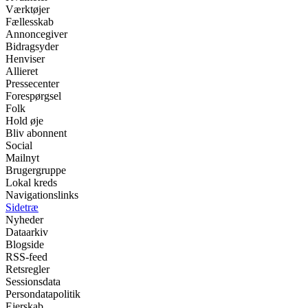
Værktøjer
Fællesskab
Annoncegiver
Bidragsyder
Henviser
Allieret
Pressecenter
Forespørgsel
Folk
Hold øje
Bliv abonnent
Social
Mailnyt
Brugergruppe
Lokal kreds
Navigationslinks
Sidetræ
Nyheder
Dataarkiv
Blogside
RSS-feed
Retsregler
Sessionsdata
Persondatapolitik
Ejerskab