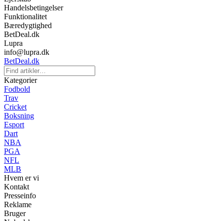
Handelsbetingelser
Funktionalitet
Bæredygtighed
BetDeal.dk
Lupra
info@lupra.dk
BetDeal.dk
Kategorier
Fodbold
Trav
Cricket
Boksning
Esport
Dart
NBA
PGA
NFL
MLB
Hvem er vi
Kontakt
Presseinfo
Reklame
Bruger