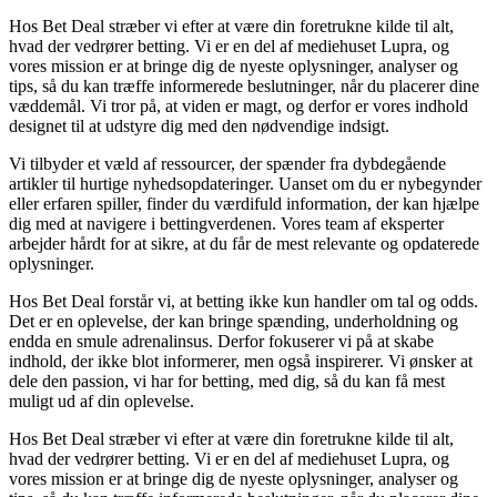
Hos Bet Deal stræber vi efter at være din foretrukne kilde til alt,
hvad der vedrører betting. Vi er en del af mediehuset Lupra, og
vores mission er at bringe dig de nyeste oplysninger, analyser og
tips, så du kan træffe informerede beslutninger, når du placerer dine
væddemål. Vi tror på, at viden er magt, og derfor er vores indhold
designet til at udstyre dig med den nødvendige indsigt.
Vi tilbyder et væld af ressourcer, der spænder fra dybdegående
artikler til hurtige nyhedsopdateringer. Uanset om du er nybegynder
eller erfaren spiller, finder du værdifuld information, der kan hjælpe
dig med at navigere i bettingverdenen. Vores team af eksperter
arbejder hårdt for at sikre, at du får de mest relevante og opdaterede
oplysninger.
Hos Bet Deal forstår vi, at betting ikke kun handler om tal og odds.
Det er en oplevelse, der kan bringe spænding, underholdning og
endda en smule adrenalinsus. Derfor fokuserer vi på at skabe
indhold, der ikke blot informerer, men også inspirerer. Vi ønsker at
dele den passion, vi har for betting, med dig, så du kan få mest
muligt ud af din oplevelse.
Hos Bet Deal stræber vi efter at være din foretrukne kilde til alt,
hvad der vedrører betting. Vi er en del af mediehuset Lupra, og
vores mission er at bringe dig de nyeste oplysninger, analyser og