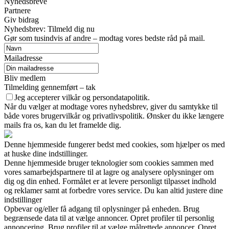
Nyhedsbreve
Partnere
Giv bidrag
Nyhedsbrev: Tilmeld dig nu
Gør som tusindvis af andre – modtag vores bedste råd på mail.
Mailadresse
Bliv medlem
Tilmelding gennemført – tak
Jeg accepterer vilkår og persondatapolitik.
Når du vælger at modtage vores nyhedsbrev, giver du samtykke til
både vores brugervilkår og privatlivspolitik. Ønsker du ikke længere
mails fra os, kan du let framelde dig.
Denne hjemmeside fungerer bedst med cookies, som hjælper os med
at huske dine indstillinger.
Denne hjemmeside bruger teknologier som cookies sammen med
vores samarbejdspartnere til at lagre og analysere oplysninger om
dig og din enhed. Formålet er at levere personligt tilpasset indhold
og reklamer samt at forbedre vores service. Du kan altid justere dine
indstillinger
Opbevar og/eller få adgang til oplysninger på enheden. Brug
begrænsede data til at vælge annoncer. Opret profiler til personlig
annoncering. Brug profiler til at vælge målrettede annoncer. Opret