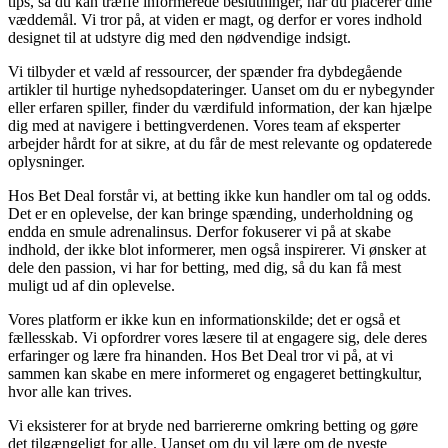
tips, så du kan træffe informerede beslutninger, når du placerer dine
væddemål. Vi tror på, at viden er magt, og derfor er vores indhold
designet til at udstyre dig med den nødvendige indsigt.
Vi tilbyder et væld af ressourcer, der spænder fra dybdegående
artikler til hurtige nyhedsopdateringer. Uanset om du er nybegynder
eller erfaren spiller, finder du værdifuld information, der kan hjælpe
dig med at navigere i bettingverdenen. Vores team af eksperter
arbejder hårdt for at sikre, at du får de mest relevante og opdaterede
oplysninger.
Hos Bet Deal forstår vi, at betting ikke kun handler om tal og odds.
Det er en oplevelse, der kan bringe spænding, underholdning og
endda en smule adrenalinsus. Derfor fokuserer vi på at skabe
indhold, der ikke blot informerer, men også inspirerer. Vi ønsker at
dele den passion, vi har for betting, med dig, så du kan få mest
muligt ud af din oplevelse.
Vores platform er ikke kun en informationskilde; det er også et
fællesskab. Vi opfordrer vores læsere til at engagere sig, dele deres
erfaringer og lære fra hinanden. Hos Bet Deal tror vi på, at vi
sammen kan skabe en mere informeret og engageret bettingkultur,
hvor alle kan trives.
Vi eksisterer for at bryde ned barriererne omkring betting og gøre
det tilgængeligt for alle. Uanset om du vil lære om de nyeste