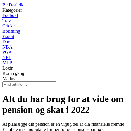
BetDeal.dk
Kategorier
Fodbold
Trav
Cricket
Boksning
Esport
Dart
NBA
PGA
NFL
MLB
Login
Kom i gang
Mailnyt
Alt du har brug for at vide om
pension og skat i 2022
At planlægge din pension er en vigtig del af din finansielle fremtid.
En af de mest populære former for pensionsopsparing er