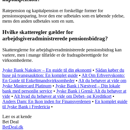
Ratepension og kapitalpension er forskellige former for
pensionsopsparing, hvor den ene udbetales som en løbende ydelse,
mens den anden udbetales som en sum.
Hvilke skatteregler gælder for
arbejdsgiveradministrerede pensionsbidrag?
Skattereglerne for arbejdsgiveradministrerede pensionsbidrag kan
variere, men i mange tilfælde er de fradragsberettigede for
virksomhederne.
Jyske Bank Nakskov – En guide til din økonomi
•
Sådan køber du
huse på tvangsauktion: En komplet guide
•
Alt Om Erhvervskonto:
En Guide til Enkeltmandsvirksomheder
•
Alt du behøver at vide om
Jyske Mastercard Platinum
•
Jyske Bank i Næstved – Din lokale
bank med personlig service
•
Jyske Bank i Grenå: Alt du behøver at
vide
•
Alt hvad du behøver at vide om Debet- og Kreditkort
•
Anders Dam: En Ikon inden for Finansverdenen
•
En komplet guide
til Jyske Bank i Fredericia
•
Lær os at kende
Bet Deal
BetDeal.dk