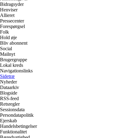
Bidragsyder
Henviser
Allieret
Pressecenter
Forespørgsel
Folk
Hold øje
Bliv abonnent
Social
Mailnyt
Brugergruppe
Lokal kreds
Navigationslinks
Sidetræ
Nyheder
Dataarkiv
Blogside
RSS-feed
Retsregler
Sessionsdata
Persondatapolitik
Ejerskab
Handelsbetingelser
Funktionalitet
Bæredygtighed