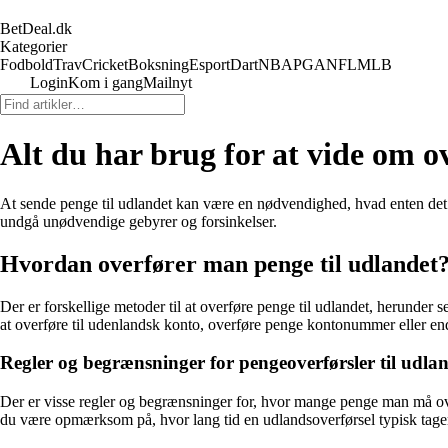
BetDeal.dk
Kategorier
Fodbold
Trav
Cricket
Boksning
Esport
Dart
NBA
PGA
NFL
MLB
Login
Kom i gang
Mailnyt
Alt du har brug for at vide om ov
At sende penge til udlandet kan være en nødvendighed, hvad enten det er 
undgå unødvendige gebyrer og forsinkelser.
Hvordan overfører man penge til udlandet
Der er forskellige metoder til at overføre penge til udlandet, herunder
at overføre til udenlandsk konto, overføre penge kontonummer eller e
Regler og begrænsninger for pengeoverførsler til udla
Der er visse regler og begrænsninger for, hvor mange penge man må ov
du være opmærksom på, hvor lang tid en udlandsoverførsel typisk tager