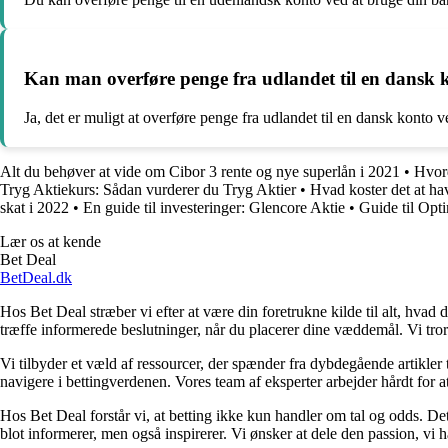
Kan man overføre penge fra udlandet til en dansk 
Ja, det er muligt at overføre penge fra udlandet til en dansk konto
Alt du behøver at vide om Cibor 3 rente og nye superlån i 2021
•
Hvord
Tryg Aktiekurs: Sådan vurderer du Tryg Aktier
•
Hvad koster det at ha
skat i 2022
•
En guide til investeringer: Glencore Aktie
•
Guide til Opt
Lær os at kende
Bet Deal
BetDeal.dk
Hos Bet Deal stræber vi efter at være din foretrukne kilde til alt, hvad 
træffe informerede beslutninger, når du placerer dine væddemål. Vi tror 
Vi tilbyder et væld af ressourcer, der spænder fra dybdegående artikler
navigere i bettingverdenen. Vores team af eksperter arbejder hårdt for a
Hos Bet Deal forstår vi, at betting ikke kun handler om tal og odds. D
blot informerer, men også inspirerer. Vi ønsker at dele den passion, vi h