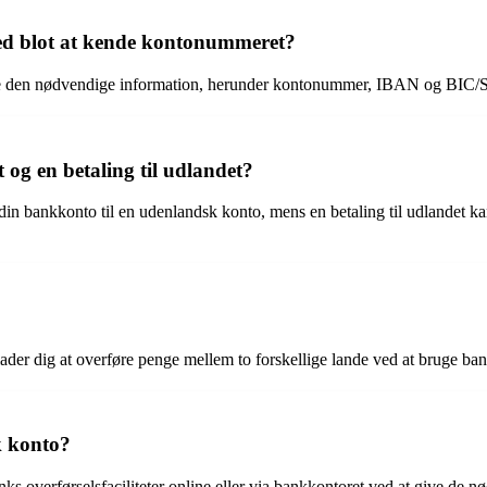
ed blot at kende kontonummeret?
have den nødvendige information, herunder kontonummer, IBAN og BIC
 og en betaling til udlandet?
ra din bankkonto til en udenlandsk konto, mens en betaling til udlandet 
ader dig at overføre penge mellem to forskellige lande ved at bruge bank
k konto?
s overførselsfaciliteter online eller via bankkontoret ved at give de n