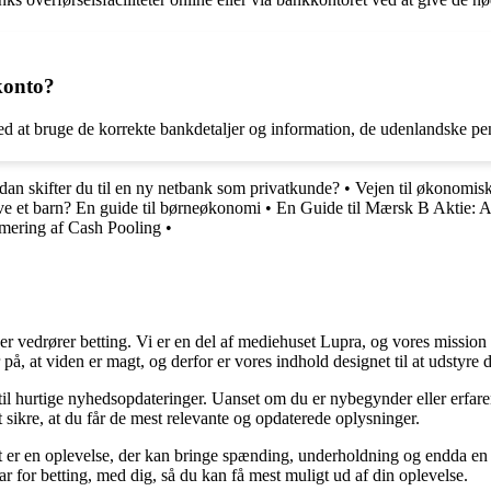
konto?
 ved at bruge de korrekte bankdetaljer og information, de udenlandske pe
an skifter du til en ny netbank som privatkunde?
•
Vejen til økonomisk
ve et barn? En guide til børneøkonomi
•
En Guide til Mærsk B Aktie: A
imering af Cash Pooling
•
der vedrører betting. Vi er en del af mediehuset Lupra, og vores mission 
på, at viden er magt, og derfor er vores indhold designet til at udstyre
 til hurtige nyhedsopdateringer. Uanset om du er nybegynder eller erfare
t sikre, at du får de mest relevante og opdaterede oplysninger.
et er en oplevelse, der kan bringe spænding, underholdning og endda en 
ar for betting, med dig, så du kan få mest muligt ud af din oplevelse.