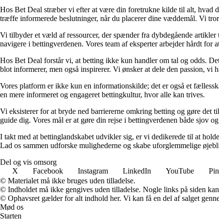
Hos Bet Deal stræber vi efter at være din foretrukne kilde til alt, hvad 
træffe informerede beslutninger, når du placerer dine væddemål. Vi tror 
Vi tilbyder et væld af ressourcer, der spænder fra dybdegående artikler
navigere i bettingverdenen. Vores team af eksperter arbejder hårdt for a
Hos Bet Deal forstår vi, at betting ikke kun handler om tal og odds. D
blot informerer, men også inspirerer. Vi ønsker at dele den passion, vi h
Vores platform er ikke kun en informationskilde; det er også et fællessk
en mere informeret og engageret bettingkultur, hvor alle kan trives.
Vi eksisterer for at bryde ned barriererne omkring betting og gøre det ti
guide dig. Vores mål er at gøre din rejse i bettingverdenen både sjov o
I takt med at bettinglandskabet udvikler sig, er vi dedikerede til at ho
Lad os sammen udforske mulighederne og skabe uforglemmelige øjebl
Del og vis omsorg
X
Facebook
Instagram
LinkedIn
YouTube
Pin
© Materialet må ikke bruges uden tilladelse.
© Indholdet må ikke gengives uden tilladelse. Nogle links på siden ka
© Ophavsret gælder for alt indhold her. Vi kan få en del af salget genne
Mød os
Starten