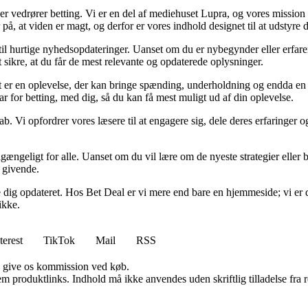
der vedrører betting. Vi er en del af mediehuset Lupra, og vores mission 
på, at viden er magt, og derfor er vores indhold designet til at udstyre
 til hurtige nyhedsopdateringer. Uanset om du er nybegynder eller erfare
t sikre, at du får de mest relevante og opdaterede oplysninger.
et er en oplevelse, der kan bringe spænding, underholdning og endda en 
ar for betting, med dig, så du kan få mest muligt ud af din oplevelse.
ab. Vi opfordrer vores læsere til at engagere sig, dele deres erfaringer
lgængeligt for alle. Uanset om du vil lære om de nyeste strategier eller b
g givende.
lde dig opdateret. Hos Bet Deal er vi mere end bare en hjemmeside; vi er 
ikke.
terest
TikTok
Mail
RSS
n give os kommission ved køb.
m produktlinks. Indhold må ikke anvendes uden skriftlig tilladelse fra r