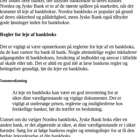
Der findes flere banker, der tilbyder bankbokse til deres kunder.
Nordea og Jyske Bank er to af de største spillere på markedet, når det
kommer til leje af bankbokse. Nordea bankboks er populær på grund
af deres sikkerhed og pålidelighed, mens Jyske Bank også tilbyder
gode løsninger inden for bankbokse.
Regler for leje af bankboks
Det er vigtigt at være opmærksom på reglerne for leje af en bankboks,
da de kan variere fra bank til bank. Nogle almindelige regler inkluderer
adgangstider til bankboksen, forsikring af indholdet og ansvar i tilfælde
af skade eller tab. Det er altid en god idé at læse bankens regler og
betingelser grundigt, før du lejer en bankboks.
Sammenfatning
At leje en bankboks kan være en god investering for at
sikre dine værdigenstande og vigtige dokumenter. Det er
vigtigt at undersøge prisen, reglerne og mulighederne hos
forskellige banker, før du træffer en beslutning.
Uanset om du vælger Nordea bankboks, Jyske Bank boks eller en
anden bank, er det afgørende at sikre, at dine værdigenstande er i sikre
hænder. Sørg for at følge bankens regler og retningslinjer for at få den
bedste lejeoplevelse af din bankboks.